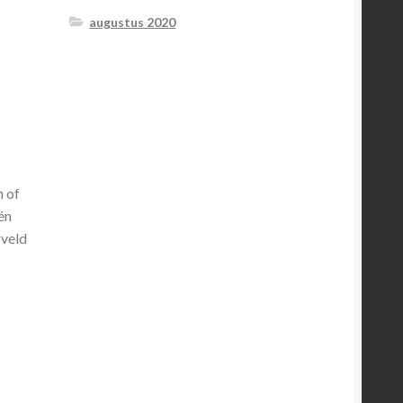
augustus 2020
n of
én
rveld