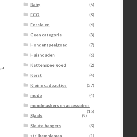
Baby
(5)
ECO
(8)
Fossielen
(6)
Geen categorie
(3)
Hondenspeelgoed
(7)
Huishouden
(6)
Kattenspeelgoed
(2)
ne!
Kerst
(4)
Kleine cadeautjes
(37)
mode
(4)
mondmaskers en accessoires
(15)
Sjaals
(9)
Sleutelhangers
(3)
strijkemblemen
(1)