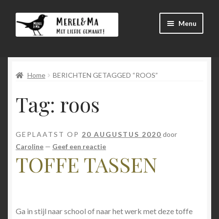
Ga
Ga
Menu
door
direct
naar
naar
Winkel
navigatie
de
inhoud
Home
BERICHTEN GETAGGED “ROOS”
Afrekenen
Tag:
roos
Mijn account
Winkelmand
GEPLAATST OP
20 AUGUSTUS 2020
door
Caroline
—
Geef een reactie
Submen
menu
TOFFE TASSEN
uitvouw
Submen
Language
uitvouw
Ga in stijl naar school of naar het werk met deze toffe