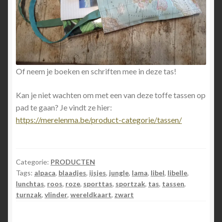
Of neem je boeken en schriften mee in deze tas!
Kan je niet wachten om met een van deze toffe tassen op
pad te gaan? Je vindt ze hier:
https://merelenma.be/product-categorie/tassen/
Categorie:
PRODUCTEN
Tags:
alpaca
,
blaadjes
,
ijsjes
,
jungle
,
lama
,
libel
,
libelle
,
lunchtas
,
roos
,
roze
,
sporttas
,
sportzak
,
tas
,
tassen
,
turnzak
,
vlinder
,
wereldkaart
,
zwart