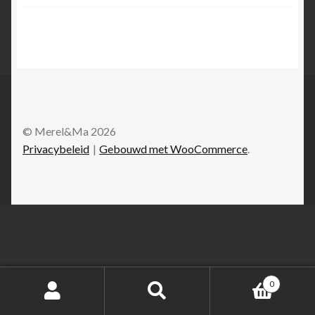
© Merel&Ma 2026
Privacybeleid
Gebouwd met WooCommerce
.
0
Zoeken
Zoeken