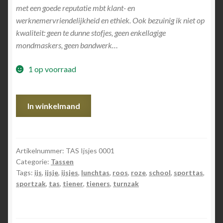
met een goede reputatie mbt klant- en
werknemervriendelijkheid en ethiek. Ook bezuinig ik niet op
kwaliteit: geen te dunne stofjes, geen enkellagige
mondmaskers, geen bandwerk…
1 op voorraad
TAS
In winkelmand
Ijsjes
aantal
Artikelnummer:
TAS Ijsjes 0001
Categorie:
Tassen
Tags:
ijs
,
ijsje
,
ijsjes
,
lunchtas
,
roos
,
roze
,
school
,
sporttas
,
sportzak
,
tas
,
tiener
,
tieners
,
turnzak