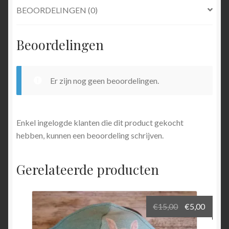
BEOORDELINGEN (0)
Beoordelingen
Er zijn nog geen beoordelingen.
Enkel ingelogde klanten die dit product gekocht
hebben, kunnen een beoordeling schrijven.
Gerelateerde producten
Oorspronkel
Huidi
€
15,00
€
5,00
prijs
prijs