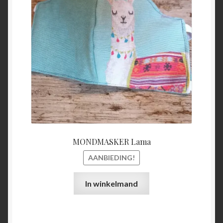
was:
is:
€15,00.
€5,00.
MONDMASKER Lama
AANBIEDING!
In winkelmand