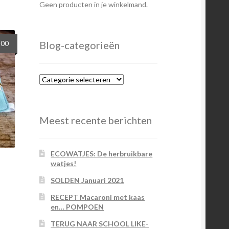
Geen producten in je winkelmand.
spronkelijke
Huidige
Blog-categorieën
,00
s
prijs
:
is:
00.
€5,00.
Blog-
categorieën
Meest recente berichten
ECOWATJES: De herbruikbare
watjes!
SOLDEN Januari 2021
RECEPT Macaroni met kaas
en… POMPOEN
TERUG NAAR SCHOOL LIKE-