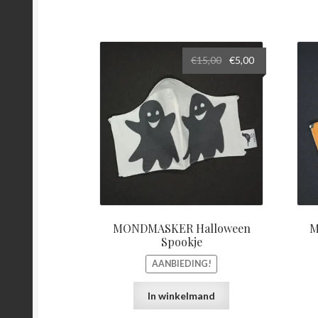
Oorspronkelijke
Huidige
€
15,00
€
5,00
prijs
prijs
was:
is:
€15,00.
€5,00.
MONDMASKER Halloween
M
Spookje
AANBIEDING!
In winkelmand