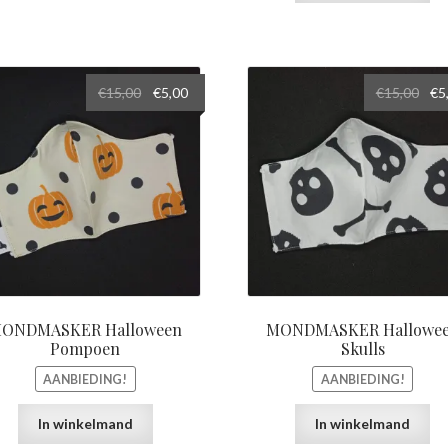
Oorspronkelijke
Huidige
Oor
€
15,00
€
5,00
€
15,00
€
5
prijs
prijs
prij
was:
is:
was
€15,00.
€5,00.
€15,
ONDMASKER Halloween
MONDMASKER Hallowe
Pompoen
Skulls
AANBIEDING!
AANBIEDING!
In winkelmand
In winkelmand