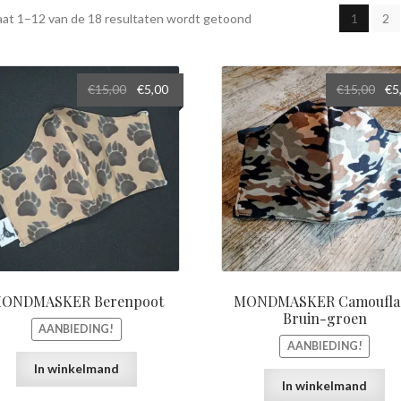
aat 1–12 van de 18 resultaten wordt getoond
1
2
Oorspronkelijke
Huidige
Oor
€
15,00
€
5,00
€
15,00
€
5
prijs
prijs
prij
was:
is:
was
€15,00.
€5,00.
€15,
ONDMASKER Berenpoot
MONDMASKER Camoufla
Bruin-groen
AANBIEDING!
AANBIEDING!
In winkelmand
In winkelmand