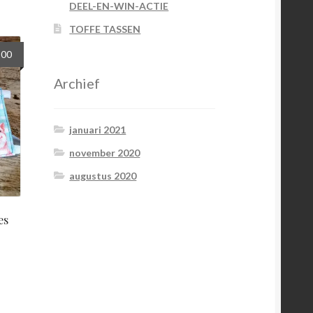
DEEL-EN-WIN-ACTIE
TOFFE TASSEN
spronkelijke
Huidige
,00
s
prijs
Archief
:
is:
00.
€5,00.
januari 2021
november 2020
augustus 2020
es