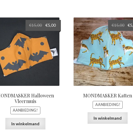
Oorspronkelijke
Huidige
Oor
€
15,00
€
5,00
€
15,00
€
5
prijs
prijs
prij
was:
is:
was
€15,00.
€5,00.
€15,
ONDMASKER Halloween
MONDMASKER Katten
Vleermuis
AANBIEDING!
AANBIEDING!
In winkelmand
In winkelmand