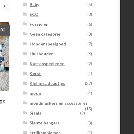
Baby
(5)
ECO
(8)
Fossielen
(6)
spronkelijke
Huidige
,00
Geen categorie
(3)
s
prijs
:
is:
Hondenspeelgoed
(7)
00.
€5,00.
Huishouden
(6)
Kattenspeelgoed
(2)
Kerst
(4)
Kleine cadeautjes
(37)
mode
(4)
ge
mondmaskers en accessoires
(15)
Sjaals
(9)
Sleutelhangers
(3)
strijkemblemen
(1)