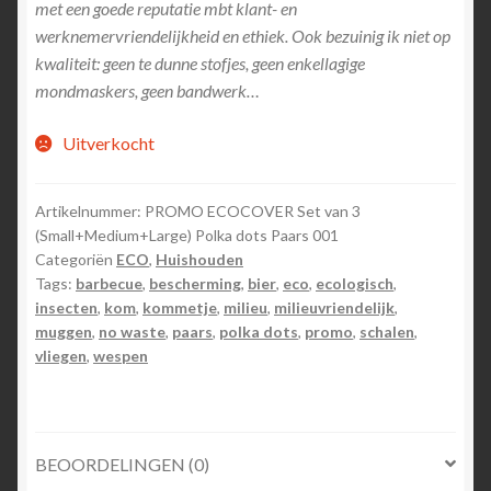
met een goede reputatie mbt klant- en
werknemervriendelijkheid en ethiek. Ook bezuinig ik niet op
kwaliteit: geen te dunne stofjes, geen enkellagige
mondmaskers, geen bandwerk…
Uitverkocht
Artikelnummer:
PROMO ECOCOVER Set van 3
(Small+Medium+Large) Polka dots Paars 001
Categoriën
ECO
,
Huishouden
Tags:
barbecue
,
bescherming
,
bier
,
eco
,
ecologisch
,
insecten
,
kom
,
kommetje
,
milieu
,
milieuvriendelijk
,
muggen
,
no waste
,
paars
,
polka dots
,
promo
,
schalen
,
vliegen
,
wespen
BEOORDELINGEN (0)