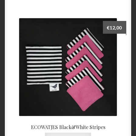
€
12,00
ECOWATJES Black&White Stripes