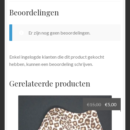
Beoordelingen
Er zijn nog geen beoordelingen.
Enkel ingelogde klanten die dit product gekocht
hebben, kunnen een beoordeling schrijven.
Gerelateerde producten
Oorspronkel
Huidi
€
15,00
€
5,00
prijs
prijs
was:
is:
€15,00.
€5,00.