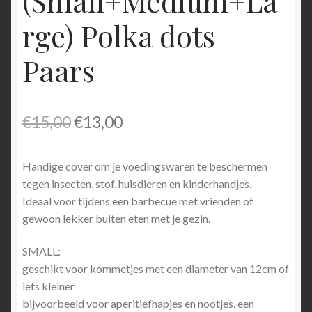
(Small+Medium+La
rge) Polka dots
Paars
Oorspronkelijke
Huidige
€
15,00
€
13,00
prijs
prijs
Handige cover om je voedingswaren te beschermen
was:
is:
tegen insecten, stof, huisdieren en kinderhandjes.
€15,00.
€13,00.
Ideaal voor tijdens een barbecue met vrienden of
gewoon lekker buiten eten met je gezin.
SMALL:
geschikt voor kommetjes met een diameter van 12cm of
iets kleiner
bijvoorbeeld voor aperitiefhapjes en nootjes, een