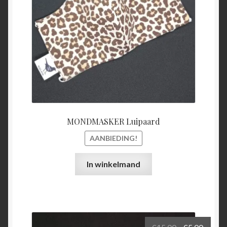
MONDMASKER Luipaard
AANBIEDING!
In winkelmand
Oorspronkel
Huidi