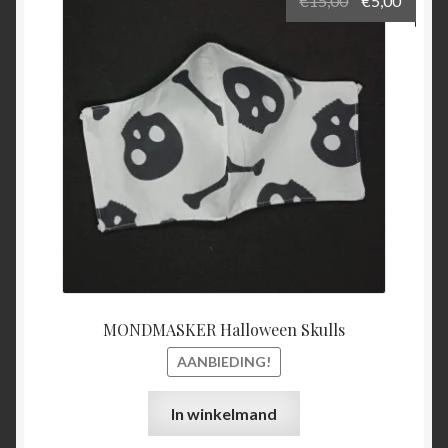
€
15,00
€
5,00
prijs
prijs
was:
is:
€15,00.
€5,00.
MONDMASKER Halloween Skulls
AANBIEDING!
In winkelmand