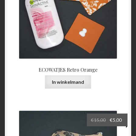
ECOWATJES Retro Orange
In winkelmand
Oorspronkel
Huidi
€
15,00
€
5,00
prijs
prijs
was:
is: