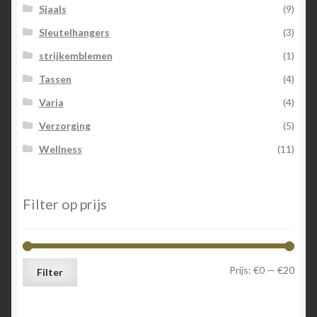
Sjaals
(9)
Sleutelhangers
(3)
strijkemblemen
(1)
Tassen
(4)
Varia
(4)
Verzorging
(5)
Wellness
(11)
Filter op prijs
Min.
Max.
Prijs:
€0
—
€20
Filter
prijs
prijs