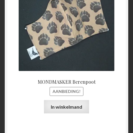
€15,00.
€5,00.
MONDMASKER Berenpoot
AANBIEDING!
In winkelmand