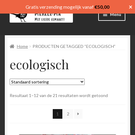
×
Gratis verzending mogelijk vanaf
€
50,00
Ga
Ga
Menu
door
direct
naar
naar
Winkel
navigatie
de
inhoud
Home
PRODUCTEN GETAGGED “ECOLOGISCH”
Afrekenen
ecologisch
Mijn account
Winkelmand
Submen
menu
Resultaat 1–12 van de 21 resultaten wordt getoond
uitvouw
Submen
Language
1
2
uitvouw