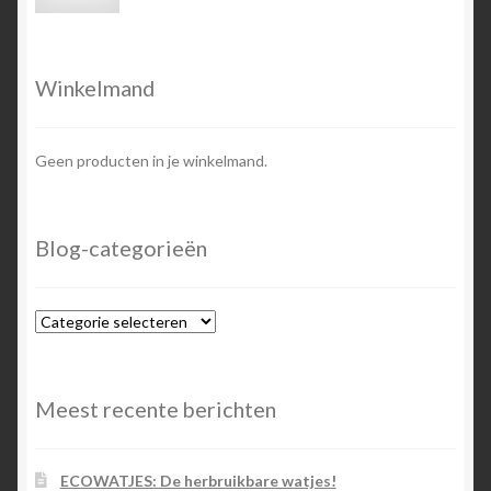
prijs
prijs
Winkelmand
Geen producten in je winkelmand.
Blog-categorieën
Blog-
categorieën
Meest recente berichten
ECOWATJES: De herbruikbare watjes!