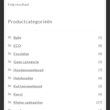
Enig resultaat
Productcategorieën
Baby
(5)
ECO
(8)
Fossielen
(6)
Geen categorie
(3)
Hondenspeelgoed
(7)
Huishouden
(6)
Kattenspeelgoed
(2)
Kerst
(4)
Kleine cadeautjes
(37)