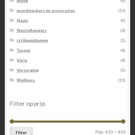
mode
(4)
mondmaskers en accessoires
(15)
Sjaals
(9)
Sleutelhangers
(3)
strijkemblemen
(1)
Tassen
(4)
Varia
(4)
Verzorging
(5)
Wellness
(11)
Filter op prijs
Min.
Max.
Prijs:
€10
—
€20
Filter