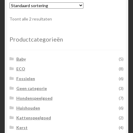
Toont alle 2 resultaten
Productcategorieën
Baby
(5)
ECO
(8)
Fossielen
(6)
Geen categorie
(3)
Hondenspeelgoed
(7)
Huishouden
(6)
Kattenspeelgoed
(2)
Kerst
(4)