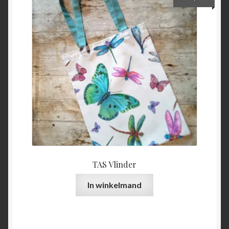
optie
kan
gekozen
worden
op
de
productpagina
TAS Vlinder
In winkelmand