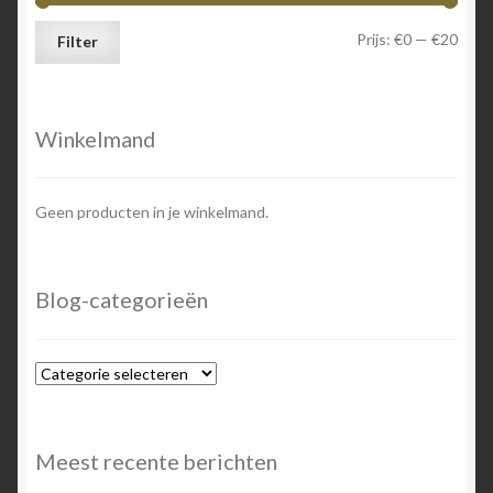
Min.
Max.
Prijs:
€0
—
€20
Filter
prijs
prijs
Winkelmand
Geen producten in je winkelmand.
Blog-categorieën
Blog-
categorieën
Meest recente berichten