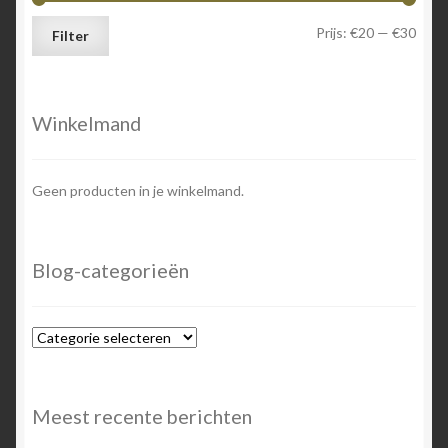
Min.
Max.
Prijs:
€20
—
€30
Filter
prijs
prijs
Winkelmand
Geen producten in je winkelmand.
Blog-categorieën
Blog-
categorieën
Meest recente berichten