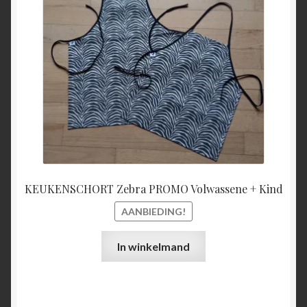
€27,00.
€25,00
KEUKENSCHORT Zebra PROMO Volwassene + Kind
AANBIEDING!
In winkelmand