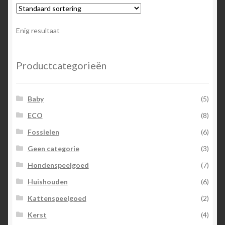
Enig resultaat
Productcategorieën
Baby
(5)
ECO
(8)
Fossielen
(6)
Geen categorie
(3)
Hondenspeelgoed
(7)
Huishouden
(6)
Kattenspeelgoed
(2)
Kerst
(4)