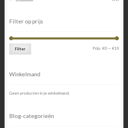
Filter op prijs
Min.
Max.
Prijs:
€0
—
€10
Filter
prijs
prijs
Winkelmand
Geen producten in je winkelmand.
Blog-categorieën