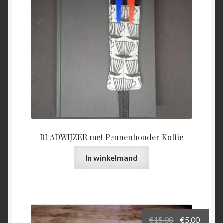
BLADWIJZER met Pennenhouder Koffie
In winkelmand
Oorspronkel
Huidi
€
15,00
€
5,00