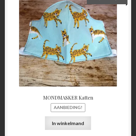
prijs
prijs
was:
is:
€15,00.
€5,00.
MONDMASKER Katten
AANBIEDING!
In winkelmand