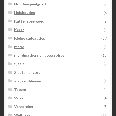
Hondenspeelgoed
(7)
Huishouden
(6)
Kattenspeelgoed
(2)
Kerst
(4)
Kleine cadeautjes
(37)
mode
(4)
mondmaskers en accessoires
(15)
Sjaals
(9)
Sleutelhangers
(3)
strijkemblemen
(1)
Tassen
(4)
Varia
(4)
Verzorging
(5)
Wellness
(11)