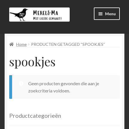
Ga
Ga
Menu
door
direct
naar
naar
Winkel
navigatie
de
inhoud
Home
PRODUCTEN GETAGGED “SPOOKJES”
Afrekenen
spookjes
Mijn account
Winkelmand
Geen producten gevonden die aan je
Submen
menu
zoekcriteria voldoen.
uitvouw
Submen
Language
uitvouw
Productcategorieën