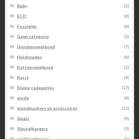
Baby
(5)
ECO
(8)
Fossielen
(6)
Geen categorie
(3)
Hondenspeelgoed
(7)
Huishouden
(6)
Kattenspeelgoed
(2)
Kerst
(4)
Kleine cadeautjes
(37)
mode
(4)
mondmaskers en accessoires
(15)
Sjaals
(9)
Sleutelhangers
(3)
strijkemblemen
(1)