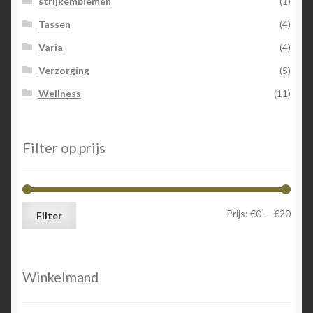
strijkemblemen
(1)
Tassen
(4)
Varia
(4)
Verzorging
(5)
Wellness
(11)
Filter op prijs
Min.
Max.
Prijs:
€0
—
€20
Filter
prijs
prijs
Winkelmand