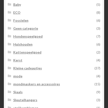
Baby
(5)
ECO
(8)
Fossielen
(6)
Geen categorie
(3)
Hondenspeelgoed
(7)
Huishouden
(6)
Kattenspeelgoed
(2)
Kerst
(4)
Kleine cadeautjes
(37)
mode
(4)
mondmaskers en accessoires
(15)
Sjaals
(9)
Sleutelhangers
(3)
strijkemblemen
(1)