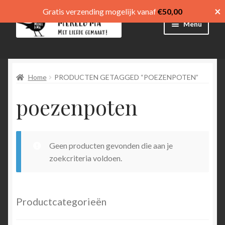
×
Gratis verzending mogelijk vanaf
€
50,00
Ga
Ga
Menu
door
direct
naar
naar
Winkel
navigatie
de
inhoud
Home
PRODUCTEN GETAGGED “POEZENPOTEN”
Afrekenen
poezenpoten
Mijn account
Winkelmand
Geen producten gevonden die aan je
Submen
menu
zoekcriteria voldoen.
uitvouw
Submen
Language
uitvouw
Productcategorieën