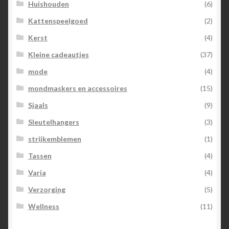
Huishouden
(6)
Kattenspeelgoed
(2)
Kerst
(4)
Kleine cadeautjes
(37)
mode
(4)
mondmaskers en accessoires
(15)
Sjaals
(9)
Sleutelhangers
(3)
strijkemblemen
(1)
Tassen
(4)
Varia
(4)
Verzorging
(5)
Wellness
(11)