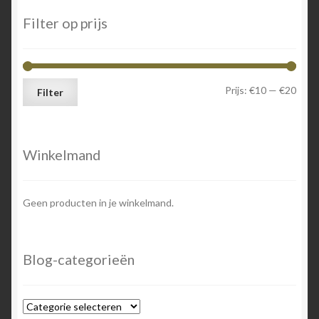
Filter op prijs
Min.
Max.
Prijs:
€10
—
€20
Filter
prijs
prijs
Winkelmand
Geen producten in je winkelmand.
Blog-categorieën
Blog-