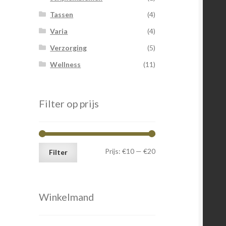
Tassen
(4)
Varia
(4)
Verzorging
(5)
Wellness
(11)
Filter op prijs
Min.
Max.
Prijs:
€10
—
€20
Filter
prijs
prijs
Winkelmand