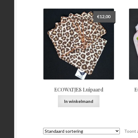
€
12,00
ECOWATJES Luipaard
E
In winkelmand
Toont a