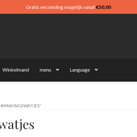
Gratis verzending mogelijk vanaf
€
50,00
Winkelmand
menu
Language
HMINKINGSWATJES”
watjes