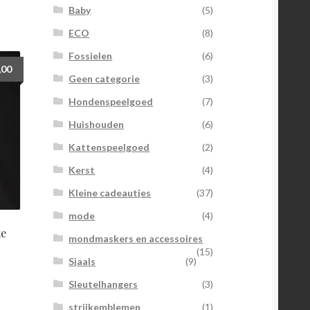
Baby
(5)
ECO
(8)
Fossielen
(6)
,00
Geen categorie
(3)
Hondenspeelgoed
(7)
Huishouden
(6)
Kattenspeelgoed
(2)
Kerst
(4)
Kleine cadeautjes
(37)
mode
(4)
te
mondmaskers en accessoires
(15)
Sjaals
(9)
Sleutelhangers
(3)
strijkemblemen
(1)