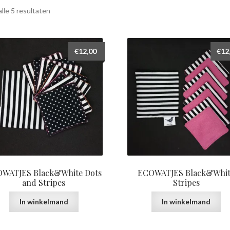
lle 5 resultaten
€
12,00
€
12
WATJES Black&White Dots
ECOWATJES Black&Whi
and Stripes
Stripes
In winkelmand
In winkelmand