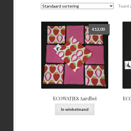
Toont a
€
12,00
ECOWATJES Aardbei
ECO
In winkelmand