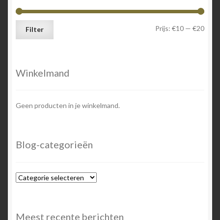
Min.
Max.
Prijs:
€10
—
€20
Filter
prijs
prijs
Winkelmand
Geen producten in je winkelmand.
Blog-categorieën
Blog-
categorieën
Meest recente berichten