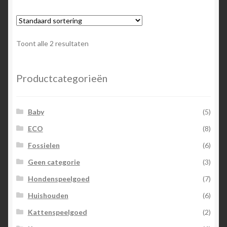
Toont alle 2 resultaten
Productcategorieën
Baby
(5)
ECO
(8)
Fossielen
(6)
Geen categorie
(3)
Hondenspeelgoed
(7)
Huishouden
(6)
Kattenspeelgoed
(2)