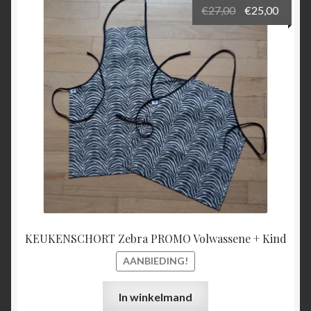
Oorspronkeli
Huidi
€
27,00
€
25,00
prijs
prijs
was:
is:
€27,00.
€25,00
KEUKENSCHORT Zebra PROMO Volwassene + Kind
AANBIEDING!
In winkelmand