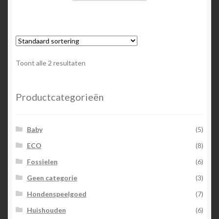
Toont alle 2 resultaten
Productcategorieën
Baby
(5)
ECO
(8)
Fossielen
(6)
Geen categorie
(3)
Hondenspeelgoed
(7)
Huishouden
(6)