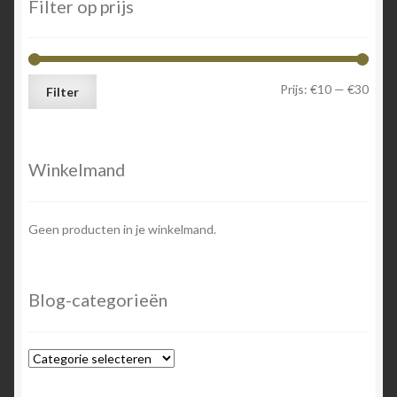
Filter op prijs
Min.
Max.
Prijs:
€10
—
€30
Filter
prijs
prijs
Winkelmand
Geen producten in je winkelmand.
Blog-categorieën
Blog-
categorieën