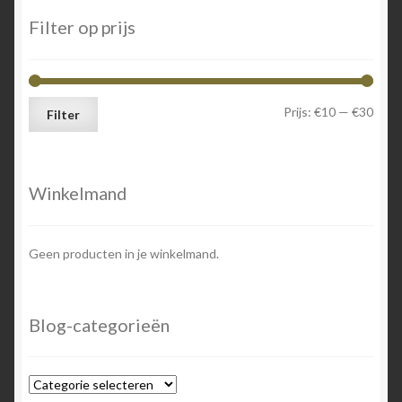
Filter op prijs
Min.
Max.
Prijs:
€10
—
€30
Filter
prijs
prijs
Winkelmand
Geen producten in je winkelmand.
Blog-categorieën
Blog-