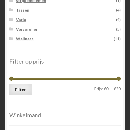
strijkemblemen
(1)
Tassen
(4)
Varia
(4)
Verzorging
(5)
Wellness
(11)
Filter op prijs
Min.
Max.
Prijs:
€0
—
€20
Filter
prijs
prijs
Winkelmand