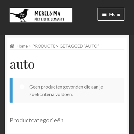
Ga
Ga
Menu
door
direct
naar
naar
Winkel
navigatie
de
inhoud
Home
PRODUCTEN GETAGGED “AUTO”
Afrekenen
auto
Mijn account
Winkelmand
Geen producten gevonden die aan je
Submen
menu
zoekcriteria voldoen.
uitvouw
Submen
Language
uitvouw
Productcategorieën