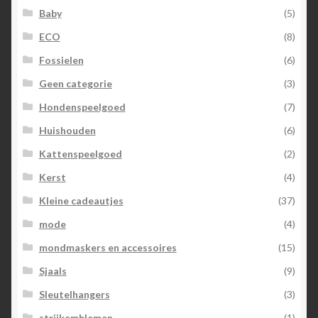
Baby
(5)
ECO
(8)
Fossielen
(6)
Geen categorie
(3)
Hondenspeelgoed
(7)
Huishouden
(6)
Kattenspeelgoed
(2)
Kerst
(4)
Kleine cadeautjes
(37)
mode
(4)
mondmaskers en accessoires
(15)
Sjaals
(9)
Sleutelhangers
(3)
strijkemblemen
(1)